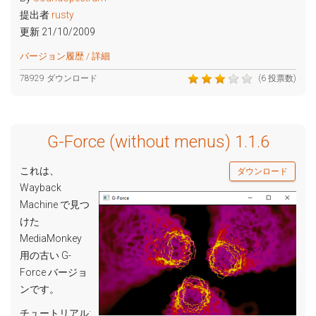
提出者
rusty
更新 21/10/2009
バージョン履歴 / 詳細
78929 ダウンロード
(6 投票数)
G-Force (without menus) 1.1.6
これは、
ダウンロード
Wayback
Machine で見つ
けた
MediaMonkey
用の古い G-
Force バージョ
ンです。
チュートリアル: