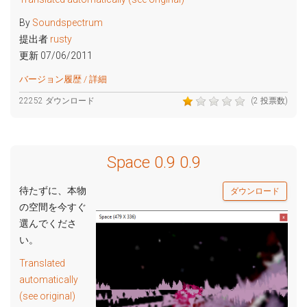
By
Soundspectrum
提出者
rusty
更新 07/06/2011
バージョン履歴 / 詳細
22252 ダウンロード
(2 投票数)
Space 0.9 0.9
待たずに、本物
ダウンロード
の空間を今すぐ
選んでくださ
い。
Translated
automatically
(see original)