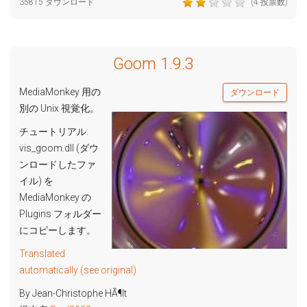
35815 ダウンロード
(4 投票数)
Goom 1.9.3
MediaMonkey 用の
ダウンロード
別の Unix 視覚化。
チュートリアル:
vis_goom.dll (ダウ
ンロードしたファ
イル) を
MediaMonkey の
Plugins フォルダー
にコピーします。
Translated
automatically (see original)
By Jean-Christophe HÃ¶lt