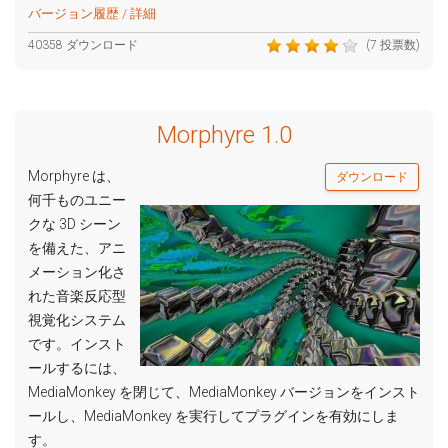
バージョン履歴 / 詳細
40358 ダウンロード
(7 投票数)
Morphyre 1.0
Morphyre は、
ダウンロード
何千ものユニー
クな 3D シーン
を備えた、アニ
メーション化さ
れた音楽反応型
視覚化システム
です。インスト
ールするには、
MediaMonkey を閉じて、MediaMonkey バージョンをインスト
ールし、MediaMonkey を実行してプラグインを有効にしま
す。