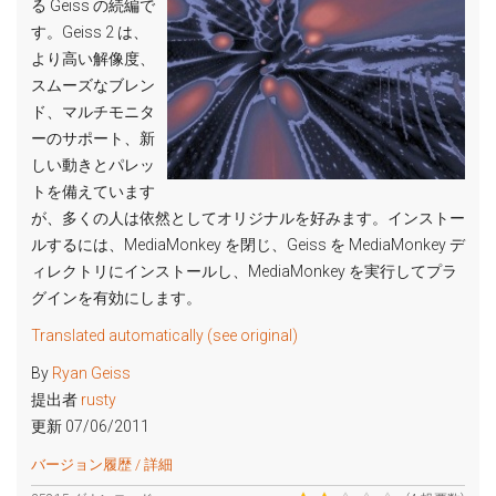
る Geiss の続編で
す。Geiss 2 は、
より高い解像度、
スムーズなブレン
ド、マルチモニタ
ーのサポート、新
しい動きとパレッ
トを備えています
が、多くの人は依然としてオリジナルを好みます。インストー
ルするには、MediaMonkey を閉じ、Geiss を MediaMonkey デ
ィレクトリにインストールし、MediaMonkey を実行してプラ
グインを有効にします。
Translated automatically (see original)
By
Ryan Geiss
提出者
rusty
更新 07/06/2011
バージョン履歴 / 詳細