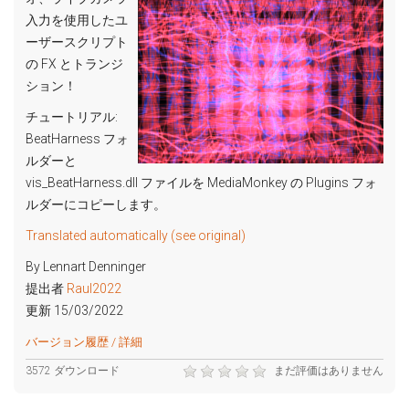
入力を使用したユ
ーザースクリプト
の FX とトランジ
ション！
チュートリアル:
BeatHarness フォ
ルダーと
vis_BeatHarness.dll ファイルを MediaMonkey の Plugins フォ
ルダーにコピーします。
Translated automatically (see original)
By Lennart Denninger
提出者
Raul2022
更新 15/03/2022
バージョン履歴 / 詳細
3572 ダウンロード
まだ評価はありません