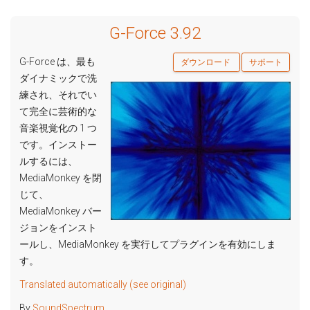
G-Force 3.92
G-Force は、最も
ダウンロード
サポート
ダイナミックで洗
練され、それでい
て完全に芸術的な
音楽視覚化の 1 つ
です。インストー
ルするには、
MediaMonkey を閉
じて、
MediaMonkey バー
ジョンをインスト
ールし、MediaMonkey を実行してプラグインを有効にしま
す。
Translated automatically (see original)
By
SoundSpectrum