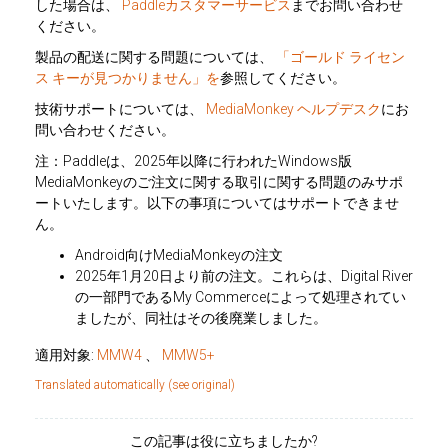
した場合は、
Paddleカスタマーサービス
までお問い合わせ
ください。
製品の配送に関する問題については、
「ゴールド ライセン
ス キーが見つかりません」を
参照してください。
技術サポートについては、
MediaMonkey ヘルプデスク
にお
問い合わせください。
注：Paddleは、2025年以降に行われたWindows版
MediaMonkeyのご注文に関する取引に関する問題のみサポ
ートいたします。以下の事項についてはサポートできませ
ん。
Android向けMediaMonkeyの注文
2025年1月20日より前の注文。これらは、Digital River
の一部門であるMy Commerceによって処理されてい
ましたが、同社はその後廃業しました。
適用対象:
MMW4
、
MMW5+
Translated automatically (see original)
この記事は役に立ちましたか?