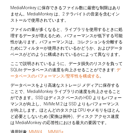
MediaMonkey に保存できるファイル数に厳密な制限はあり
ません。MediaMonkey は、2 テラバイトの音楽を含むイン
ストールで使用されています。
ファイルの量が多くなると、ライブラリを使用するときに処
理するデータが増えるため、パフォーマンスが低下する可能
性があります。パフォーマンスは、コレクションを分離する
ためにフィルターが使用されているかどうか、およびデータ
ベースがどのように構成されているかによって異なります。
ここで説明されているように、データ損失のリスクを負って
SQLite データベースの速度を向上させることができます:
デ
ータベースのパフォーマンス/堅牢性を構成する
。
データベースをより高速なストレージ メディアに保存する
ことで、MediaMonkey ライブラリの速度を向上させること
ができます。SSD はディスク ベースの HDD よりもパフォー
マンスが向上し、NVMe M.2 は SSD よりもパフォーマンス
が向上します。ほとんどのタスクは CPU やメモリをほとん
ど必要としないため (変換は例外)、ディスク アクセス速度
は MediaMonkey の応答性における最大の要因です。
適用対象:
MMW4
、
MMW5+