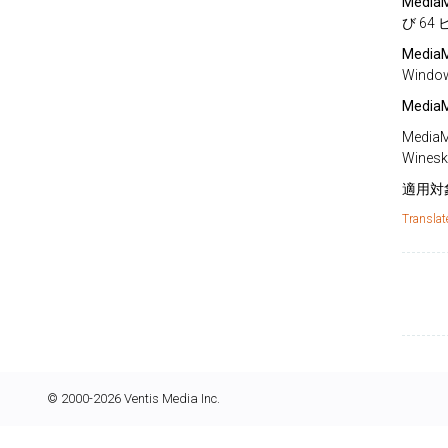
MediaM
び 6
Media
Wind
MediaM
Medi
Wine
適用対
Translat
© 2000-2026 Ventis Media Inc.