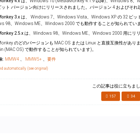
onkey 4.x は
、Windows 10 (MediaMonkey 4.1.9 以降)、Windows 8
4 ビット バージョン向けにリリースされました。バージョン 4 および
Monkey 3.x は、
Windows 7、Windows Vista、Windows XP 
ows 98、Windows ME、Windows 2000 でも動作することが知られて
onkey 2.5.x は
、Windows 98、Windows ME、Windows 2000 
aMonkey のどのバージョンも MAC OS または Linux と直接互換性がありません 
skin (MAC OS) で動作することが知られています)。
象:
MMW4
、
MMW5+
、
要件
ed automatically (see original)
この記事は役に立ちまし
157
34