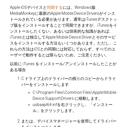
Apple iOSデバイスと
同期する
には、Windows版
MediaMonkeyに最新のApple Mobile Device Driversがインス
トールされている必要があります。通常はiTunesデスクトッ
プ版をインストールすることで同期できますが、iTunesをイ
ンストールしたくない、あるいは技術的な知識があれば、
iTunesとは独立してApple Mobile Device Driverとそのサービ
スをインストールする方法もいくつかあります。ただし、こ
れらの方法はiOSとの同期には対応しておらず、すべてのユ
ーザーで動作するとは限らないため、ご注意ください。
以前に iTunes をインストール/アンインストールしたことが
ある場合:
C:ドライブ上のドライバーの残りのコピーからドライ
バーをインストールします
C:\Program Files\Common Files\Apple\Mobile
Device Support\Drivers に移動します。
usbaapl64.infを右クリックし、「インストー
ル」をクリックします。
または、デバイスマネージャーを使用してドライバー
をインストールします