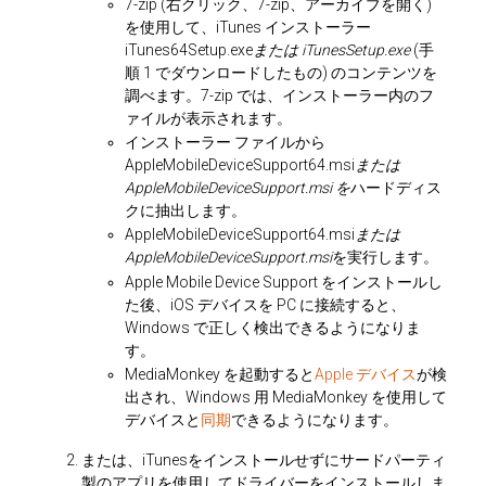
7-zip (右クリック、7-zip、アーカイブを開く)
を使用して、iTunes インストーラー
iTunes64Setup.exe
または iTunesSetup.exe
(手
順 1 でダウンロードしたもの) のコンテンツを
調べます。7-zip では、インストーラー内のフ
ァイルが表示されます。
インストーラー ファイルから
AppleMobileDeviceSupport64.msi
または
AppleMobileDeviceSupport.msi を
ハードディス
クに抽出します。
AppleMobileDeviceSupport64.msi
または
AppleMobileDeviceSupport.msi
を実行します。
Apple Mobile Device Support をインストールし
た後、iOS デバイスを PC に接続すると、
Windows で正しく検出できるようになりま
す。
MediaMonkey を起動すると
Apple デバイス
が検
出され、Windows 用 MediaMonkey を使用して
デバイスと
同期
できるようになります。
または、iTunesをインストールせずにサードパーティ
製のアプリを使用してドライバーをインストールしま