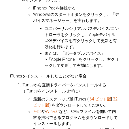
iPhone/iPadを接続する
Windowsのスタートボタンをクリックし、「デ
バイスマネージャー」を実行します。
ユニバーサルシリアルバスデバイス/コン
トローラをクリックし、Appleモバイル
USBデバイスを右クリックして更新と有
効化を行います。
または、「ポータブルデバイス」
>「Apple iPhone」をクリックし、右クリ
ックして更新して有効にします。
iTunesをインストールしたことがない場合
iTunesから直接ドライバーをインストールする
（iTunesをインストールせずに）
最新の
デスクトップ
版 iTunes (
64 ビット版
|
32
ビット版
) をダウンロードしてください。
7-zip
や
WinRar
など、CAB ファイルを開いて内
容を抽出できるプログラムをダウンロードして
インストールします。