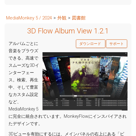
MediaMonkey 5 / 2024
>
外観
>
図書館
3D Flow Album View 1.2.1
アルバムごとに
ダウンロード
サポート
音楽をブラウズ
できる、高速で
スムーズな3Dイ
ンターフェー
ス。検索、再生
中、そして豊富
なカスタム設定
など、
MediaMonkey 5
に完全に統合されています。MonkeyFlowにインスパイアされ
たデザインです。
3Dビューを有効にするには、メインパネルの右上にある「ビ