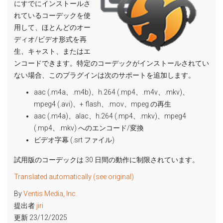
にすでにインストールさ
れているコーデックを使
用して、ほとんどのオー
ディオ/ビデオ形式を再
生、キャスト、またはエ
ンコードできます。特定のコーデックがインストールされてい
ない場合、このプラグインは次のサポートを追加します。
aac (.m4a、.m4b)、h.264 (.mp4、.m4v、.mkv)、
mpeg4 (.avi)、+ flash、.mov、mpeg の再生
aac (.m4a)、alac、h.264 (.mp4、.mkv)、mpeg4
(.mp4、.mkv) へのエンコード/変換
ビデオ字幕 (.srt ファイル)
試用版のコーデックは 30 日間の動作に制限されています。
Translated automatically (see original)
By
Ventis Media, Inc.
提出者
jiri
更新 23/12/2025